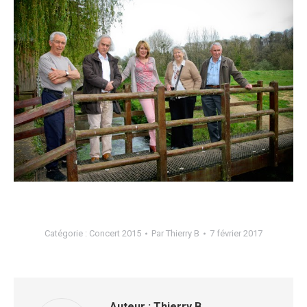
Catégorie :
Concert 2015
Par
Thierry B
7 février 2017
Auteur :
Thierry B