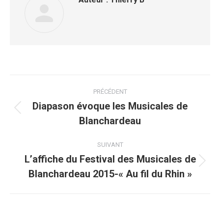
Navigation
PRÉCÉDENT
article
Diapason évoque les Musicales de
Article
Blanchardeau
précédent
:
SUIVANT
L’affiche du Festival des Musicales de
Article
Blanchardeau 2015-« Au fil du Rhin »
suivant
: