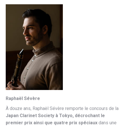
Raphaël Sévère
À douze ans, Raphaël Sévère remporte le concours de la
Japan Clarinet Society à Tokyo, décrochant le
premier prix ainsi que quatre prix spéciaux
dans une