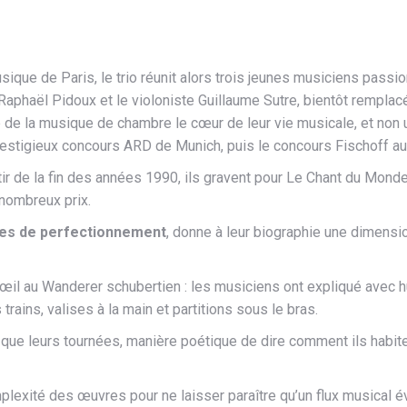
ique de Paris, le trio réunit alors trois jeunes musiciens passi
e Raphaël Pidoux et le violoniste Guillaume Sutre, bientôt rempl
re de la musique de chambre le cœur de leur vie musicale, et no
prestigieux concours ARD de Munich, puis le concours Fischoff au
artir de la fin des années 1990, ils gravent pour Le Chant du Mond
 nombreux prix.
sses de perfectionnement
, donne à leur biographie une dimensi
’œil au Wanderer schubertien : les musiciens ont expliqué avec hu
rains, valises à la main et partitions sous le bras.
t que leurs tournées, manière poétique de dire comment ils habit
mplexité des œuvres pour ne laisser paraître qu’un flux musical é