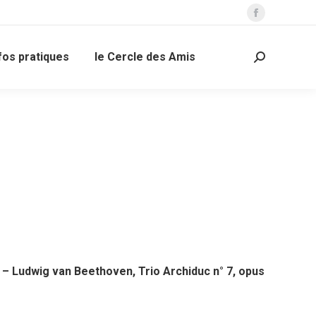
La
page
fos pratiques
le Cercle des Amis
Facebook
Recherche
s'ouvre
:
dans
une
nouvelle
fenêtre
– Ludwig van Beethoven, Trio Archiduc n° 7, opus