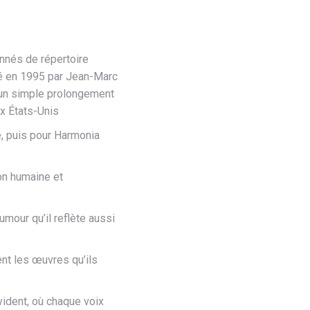
onnés de répertoire
acé en 1995 par Jean-Marc
n un simple prolongement
x États-Unis
e, puis pour Harmonia
on humaine et
mour qu’il reflète aussi
ent les œuvres qu’ils
vident, où chaque voix