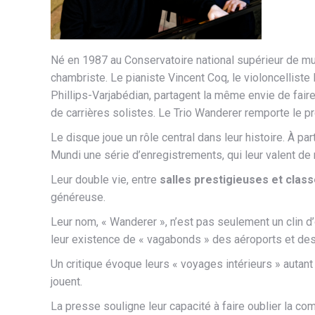
Né en 1987 au Conservatoire national supérieur de mus
chambriste. Le pianiste Vincent Coq, le violoncellist
Phillips-Varjabédian, partagent la même envie de fai
de carrières solistes. Le Trio Wanderer remporte le 
Le disque joue un rôle central dans leur histoire. À p
Mundi une série d’enregistrements, qui leur valent de
Leur double vie, entre
salles prestigieuses et cla
généreuse.
Leur nom, « Wanderer », n’est pas seulement un clin d
leur existence de « vagabonds » des aéroports et des t
Un critique évoque leurs « voyages intérieurs » autan
jouent.
La presse souligne leur capacité à faire oublier la co