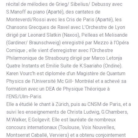
récital de mélodies de Grieg/ Sibelius/ Debussy avec
S.Manoff au piano (Aparté), des cantates de
Monteverdi/Rossi avec les Cris de Paris (Aparté), les
Chansons Grecques de Ravel avec L’Orchestre de Lyon
dirigé par Leonard Slatkin (Naxos), Pelleas et Melisande
(Gardiner/ Braunschweig) enregistré par Mezzo à l’Opéra
Comique ; elle vient d’enregistrer avec l’Orchestre
Philarmonique de Strasbourg dirigé par Marco Letonja
Quatre Instants et Emilie Suite de K.Saariaho (Ondine).
Karen Vourc’h est diplomée d’un Magistère de Quantum
Physics de l’Université Mc Gill- Montréal et a achevé sa
formation avec un DEA de Physique Théorique à
l’ENS/Ulm-Paris.
Elle a étudié le chant à Zürich, puis au CNSM de Paris, et a
suivi les enseignements de Christa Ludwig, G.Chambers,
M.Walker, E.Golgevit. Elle est lauréate de nombreux
concours internationaux (Toulouse, Voix Nouvelles,
Montserrat Caballé, Verviers) et a obtenu conjointement