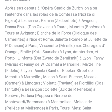
Après ses débuts à l’Opéra-Studio de Zürich, on a pu
l’entendre dans les rôles de la Comtesse (Nozze di
Figaro) à Lausanne ; Pamina (Zauberflöte) à Avignon ;
Donna Elvira (Don Giovanni) à Tours ; Musetta (Bohème) à
Tours et Avignon ; Blanche de la Force (Dialogue des
Carmélites) à Nice et Rome, Juliette (Roméo et Juliette de
P. Dusapin) à Paris; Vincenette (Mireille) aux Chorégies d’
Orange ; Emilie (Kaija Saariaho) à Lyon, Amsterdam, et
Porto ; L’Infante (Der Zwerg de Zemlisnki) à Lyon ; Fanny
(Marius et Fanny de W. Cosma) à Marseille ; Marzelline
(Fidelio) à Lyon ; Aninta (Saint of Bleeker Street de
Menotti) à Marseille ; Manon à Saint-Etienne; Micaela
(Carmen) à Limoges ; Violetta (Traviata) et Fiordiligi (Cosi
fan tutte) à Besançon ; Colette (JJR de P. Fenelon) à
Genève ; Fortuna (Poppea e Nerone de
Monteverdi/Boesmans) à Montpellier ; Melisande
(Pelléas et Melisande) à Paris, Tours, Metz, Saint-