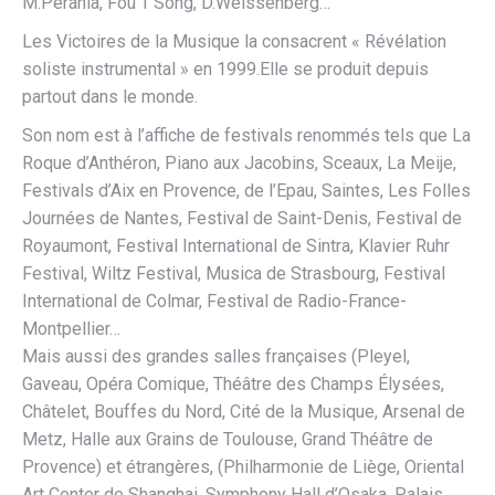
M.Perahia, Fou T’Song, D.Weissenberg…
Les Victoires de la Musique la consacrent « Révélation
soliste instrumental » en 1999.Elle se produit depuis
partout dans le monde.
Son nom est à l’affiche de festivals renommés tels que La
Roque d’Anthéron, Piano aux Jacobins, Sceaux, La Meije,
Festivals d’Aix en Provence, de l’Epau, Saintes, Les Folles
Journées de Nantes, Festival de Saint-Denis, Festival de
Royaumont, Festival International de Sintra, Klavier Ruhr
Festival, Wiltz Festival, Musica de Strasbourg, Festival
International de Colmar, Festival de Radio-France-
Montpellier…
Mais aussi des grandes salles françaises (Pleyel,
Gaveau, Opéra Comique, Théâtre des Champs Élysées,
Châtelet, Bouffes du Nord, Cité de la Musique, Arsenal de
Metz, Halle aux Grains de Toulouse, Grand Théâtre de
Provence) et étrangères, (Philharmonie de Liège, Oriental
Art Center de Shanghai, Symphony Hall d’Osaka, Palais