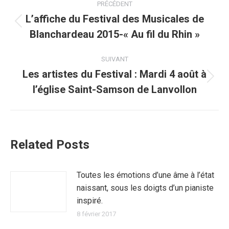
PRÉCÉDENT
article
L’affiche du Festival des Musicales de
Article
Blanchardeau 2015-« Au fil du Rhin »
précédent
:
SUIVANT
Les artistes du Festival : Mardi 4 août à
Article
l’église Saint-Samson de Lanvollon
suivant
:
Related Posts
Toutes les émotions d’une âme à l’état
naissant, sous les doigts d’un pianiste
inspiré.
8 février 2017