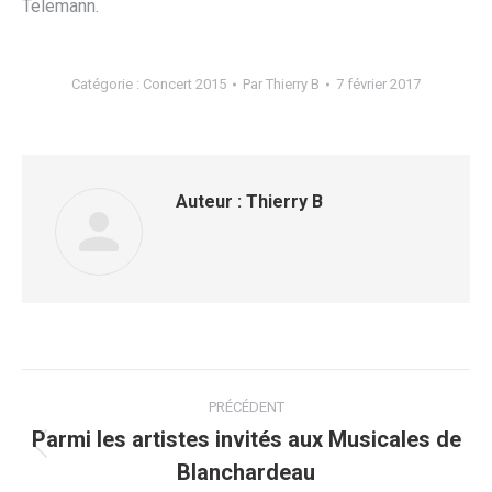
Telemann.
Catégorie :
Concert 2015
Par
Thierry B
7 février 2017
Auteur :
Thierry B
Navigation
PRÉCÉDENT
article
Parmi les artistes invités aux Musicales de
Article
Blanchardeau
précédent