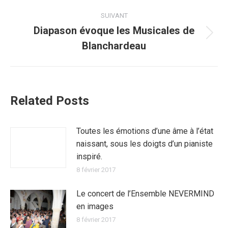
:
SUIVANT
Diapason évoque les Musicales de
Article
Blanchardeau
suivant
:
Related Posts
Toutes les émotions d’une âme à l’état
naissant, sous les doigts d’un pianiste
inspiré.
8 février 2017
Le concert de l’Ensemble NEVERMIND
en images
8 février 2017