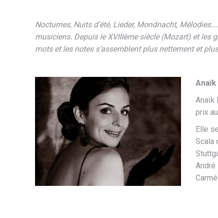
Nocturnes, Nuits d’été, Lieder, Mondnacht, Mélodies….Le
musiciens. Depuis le XVIIIème siècle (Mozart) et les g
mots et les notes s’assemblent plus nettement et plu
Anaïk
Anaïk 
prix a
Elle s
Scala 
Stuttg
André 
Carmél