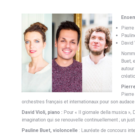
Ensemb
Pierre
Paulin
David 
Nommé 
Buet, 
autour
créati
Pierr
Pierre
orchestres français et internationaux pour son audace 
David Violi, piano :
Pour « Il giornale della musica », 
imagination qui se renouvelle continuellement ; un juste 
Pauline Buet, violoncelle
: Lauréate de concours int