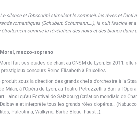
 silence et l’obscurité stimulent le sommeil, les rêves et l’activi
rands romantiques (Schubert, Schumann….), la nuit fascine et atti
s étroitement comme la révélation des noirs et des blancs dans
 Morel, mezzo-soprano
Morel fait ses études de chant au CNSM de Lyon. En 2011, elle 
u prestigieux concours Reine Elisabeth à Bruxelles.
e produit sous la direction des grands chefs d’orchestre à la Sta
de Milan, à l’Opéra de Lyon, au Teatro Petruzzelli à Bari, à l’Opéra
art… ainsi qu’au Festival de Salzbourg (création mondiale de Ch
Dalbavie et interprète tous les grands rôles d’opéras… (Nabucco
ites, Palestrina, Walkyrie, Barbe Bleue, Faust…).