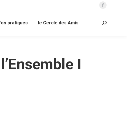
La
page
fos pratiques
le Cercle des Amis
Facebook
Recherche
s'ouvre
:
dans
une
nouvelle
l’Ensemble I
fenêtre