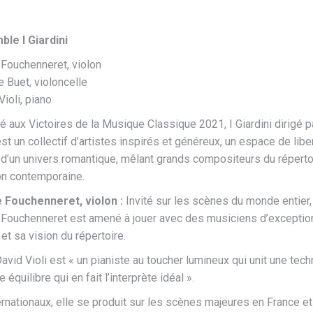
le I Giardini
 Fouchenneret, violon
e Buet, violoncelle
Violi, piano
aux Victoires de la Musique Classique 2021, I Giardini dirigé pa
est un collectif d’artistes inspirés et généreux, un espace de libe
 d’un univers romantique, mêlant grands compositeurs du répertoi
on contemporaine.
e Fouchenneret, violon :
Invité sur les scènes du monde entier,
 Fouchenneret est amené à jouer avec des musiciens d’exception.
et sa vision du répertoire.
David Violi est « un pianiste au toucher lumineux qui unit une tec
équilibre qui en fait l’interprète idéal ».
ernationaux, elle se produit sur les scènes majeures en France et