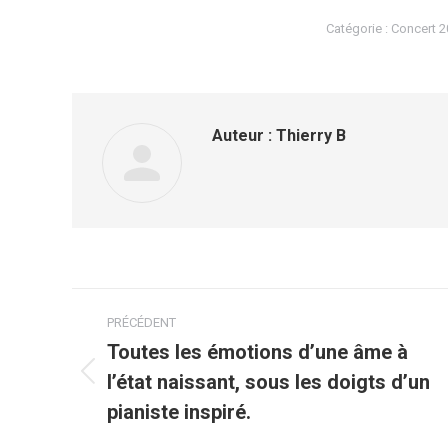
Catégorie :
Concert 2
Auteur :
Thierry B
Navigation
PRÉCÉDENT
article
Toutes les émotions d’une âme à
l’état naissant, sous les doigts d’un
Article
précédent
pianiste inspiré.
: