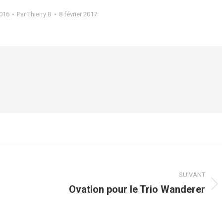
016
Par
Thierry B
8 février 2017
SUIVANT
Ovation pour le Trio Wanderer
Article
suivant
: