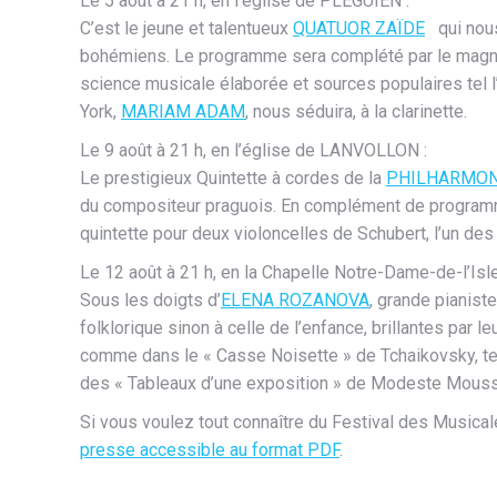
Le 5 août à 21 h, en l’église de PLEGUIEN :
C’est le jeune et talentueux
QUATUOR ZAÏDE
qui nous
bohémiens. Le programme sera complété par le magnifiq
science musicale élaborée et sources populaires tel l
York,
MARIAM ADAM
, nous séduira, à la clarinette.
Le 9 août à 21 h, en l’église de LANVOLLON :
Le prestigieux Quintette à cordes de la
PHILHARMONI
du compositeur praguois. En complément de programme,
quintette pour deux violoncelles de Schubert, l’un d
Le 12 août à 21 h, en la Chapelle Notre-Dame-de-l’Is
Sous les doigts d’
ELENA ROZANOVA
, grande pianist
folklorique sinon à celle de l’enfance, brillantes par le
comme dans le « Casse Noisette » de Tchaikovsky, tei
des « Tableaux d’une exposition » de Modeste Mouss
Si vous voulez tout connaître du Festival des Musica
presse accessible au format PDF
.