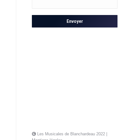
Tél : 06 81 25 62 24
Email :
contact@lesmusicalesdeblanch
www.lesmusicalesdeblancharde
Les Musicales de Blanchardeau 2022 |